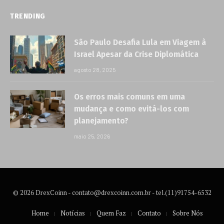
TRENDING
São Paulo Desafia Lula em Viagem à
Israel Apesar da Crise Diplomática
agosto 28, 2025
Os erros mais comuns em uma
mudança e como evitá-los com
planejamento?
maio 25, 2026
© 2026 DrexCoinn -
contato@drexcoinn.com.br
- tel.(11)91754-6532
Home
Notícias
Quem Faz
Contato
Sobre Nós