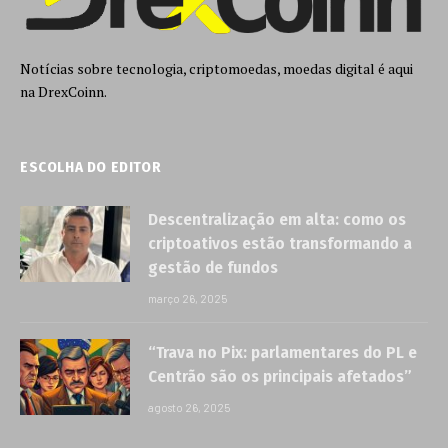
Notícias sobre tecnologia, criptomoedas, moedas digital é aqui
na DrexCoinn.
ESCOLHA DO EDITOR
Descentralização em alta: como os
criptoativos estão transformando a
gestão de fundos
março 26, 2025
“Trava no Pix: parlamentares do PL e
Centrão são os principais afetados”
agosto 26, 2025