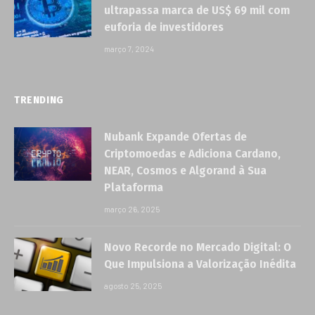
ultrapassa marca de US$ 69 mil com
euforia de investidores
março 7, 2024
TRENDING
Nubank Expande Ofertas de
Criptomoedas e Adiciona Cardano,
NEAR, Cosmos e Algorand à Sua
Plataforma
março 26, 2025
Novo Recorde no Mercado Digital: O
Que Impulsiona a Valorização Inédita
agosto 25, 2025