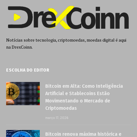
Notícias sobre tecnologia, criptomoedas, moedas digital é aqui
na DrexCoinn.
ESCOLHA DO EDITOR
Bitcoin em Alta: Como Inteligência
Artificial e Stablecoins Estão
Movimentando o Mercado de
Criptomoedas
março 17, 2026
Bitcoin renova máxima histórica e