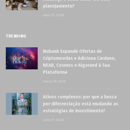
planejamento?
maio 25, 2026
TRENDING
Nubank Expande Ofertas de
Criptomoedas e Adiciona Cardano,
NEAR, Cosmos e Algorand à Sua
Plataforma
março 26, 2025
Ativos complexos: por que a busca
por diferenciação está mudando as
estratégias de investimento?
junho 17, 2026