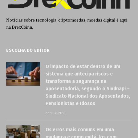
Notícias sobre tecnologia, criptomoedas, moedas digital é aqui
na DrexCoinn.
ESCOLHA DO EDITOR
O impacto de estar dentro de um
sistema que antecipa riscos e
transforma a segurança na
aposentadoria, segundo o Sindnapi –
Sindicato Nacional dos Aposentados,
Pensionistas e Idosos
abril 14, 2026
Os erros mais comuns em uma
mudança e como evitá-los com