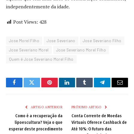
independentemente da idade.
Post Views:
428
Jose Morel Filho
Jose Severiano
Jose Severiano Filho
Jose Severiano Morel
Jose Severiano Morel Filho
Quem é Jose Severiano Morel Filho
Facebook
Twitter
Pinterest
LinkedIn
Tumblr
Telegram
Email
ARTIGO ANTERIOR
PRÓXIMO ARTIGO
Como é a recuperação da
Conta Corrente de Moedas
lipoescultura? Veja o que
Virtuais Oferece Cashback de
esperar deste procedimento
Até 10%: O Futuro das