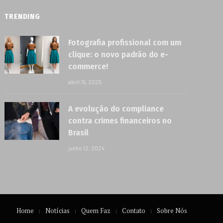
TRENDING
Fotografia profissional com um
clique: o novo padrão do e-
commerce!
abril 15, 2025
A evolução do compliance
contra crimes financeiros no
Brasil
junho 12, 2024
Home
Notícias
Quem Faz
Contato
Sobre Nós