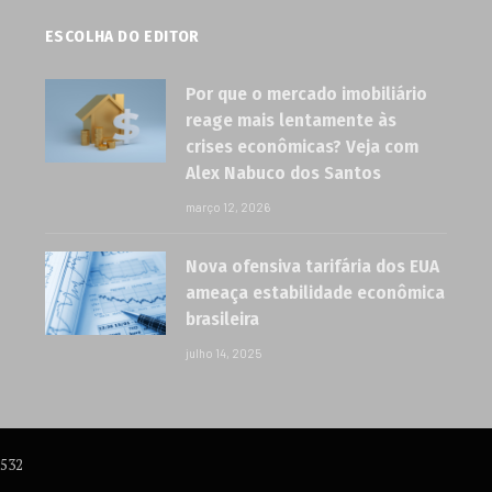
ESCOLHA DO EDITOR
Por que o mercado imobiliário
reage mais lentamente às
crises econômicas? Veja com
Alex Nabuco dos Santos
março 12, 2026
Nova ofensiva tarifária dos EUA
ameaça estabilidade econômica
brasileira
julho 14, 2025
6532