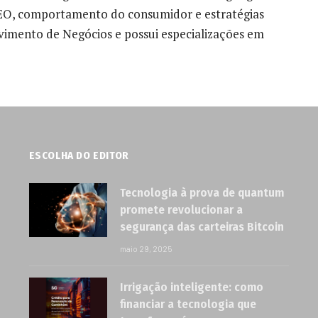
 SEO, comportamento do consumidor e estratégias
vimento de Negócios e possui especializações em
ESCOLHA DO EDITOR
Tecnologia à prova de quantum
promete revolucionar a
segurança das carteiras Bitcoin
maio 29, 2025
Irrigação inteligente: como
financiar a tecnologia que