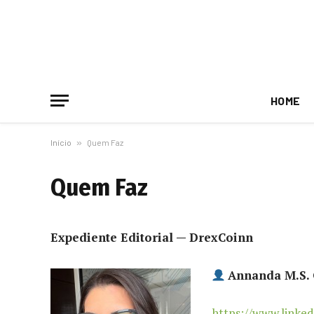
HOME
Início
»
Quem Faz
Quem Faz
Expediente Editorial — DrexCoinn
Annanda M.S.
https://www.linke