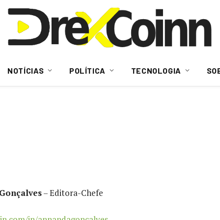
NOTÍCIAS
POLÍTICA
TECNOLOGIA
SO
 Gonçalves
– Editora-Chefe
din.com/in/annandagoncalves