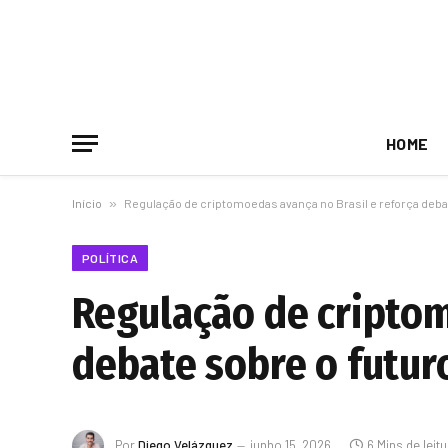
HOME
Início
»
Regulação de criptomoedas avança no Brasil e reforça debate
POLÍTICA
Regulação de criptom
debate sobre o futuro
Por
Diego Velázquez
junho 15, 2026
6 Mins de leit