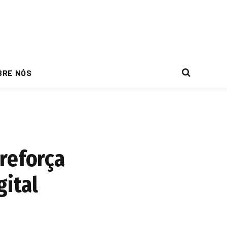
BRE NÓS
reforça
gital