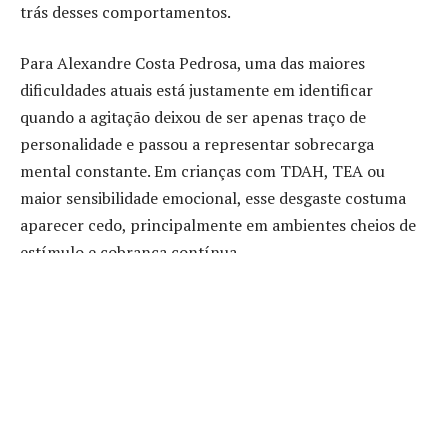
trás desses comportamentos.
Para Alexandre Costa Pedrosa, uma das maiores
dificuldades atuais está justamente em identificar
quando a agitação deixou de ser apenas traço de
personalidade e passou a representar sobrecarga
mental constante. Em crianças com TDAH, TEA ou
maior sensibilidade emocional, esse desgaste costuma
aparecer cedo, principalmente em ambientes cheios de
estímulo e cobrança contínua.
O excesso de estímulos mantém o
cérebro em alerta?
O cérebro infantil ainda está em desenvolvimento e
possui dificuldade maior para filtrar informações