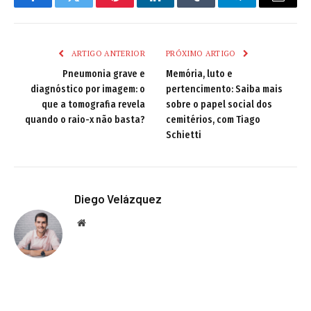
Facebook
Twitter
Pinterest
LinkedIn
Tumblr
Telegram
Email
ARTIGO ANTERIOR
PRÓXIMO ARTIGO
Pneumonia grave e
Memória, luto e
diagnóstico por imagem: o
pertencimento: Saiba mais
que a tomografia revela
sobre o papel social dos
quando o raio-x não basta?
cemitérios, com Tiago
Schietti
Diego Velázquez
Website