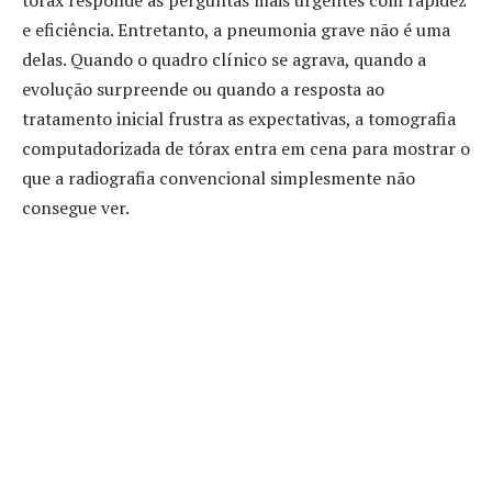
e eficiência. Entretanto, a pneumonia grave não é uma
delas. Quando o quadro clínico se agrava, quando a
evolução surpreende ou quando a resposta ao
tratamento inicial frustra as expectativas, a tomografia
computadorizada de tórax entra em cena para mostrar o
que a radiografia convencional simplesmente não
consegue ver.
Confira neste artigo o papel do diagnóstico por imagem
avançado nas pneumonias graves e por que a escolha do
exame certo, no momento certo, pode mudar o desfecho
clínico. Continue lendo!
Quando o raio-x deixa de ser
suficiente