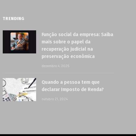
TRENDING
Função social da empresa: Saiba
mais sobre o papel da
recuperação judicial na
preservação econômica
dezembro 4, 2025
Quando a pessoa tem que
declarar Imposto de Renda?
outubro 21, 2024