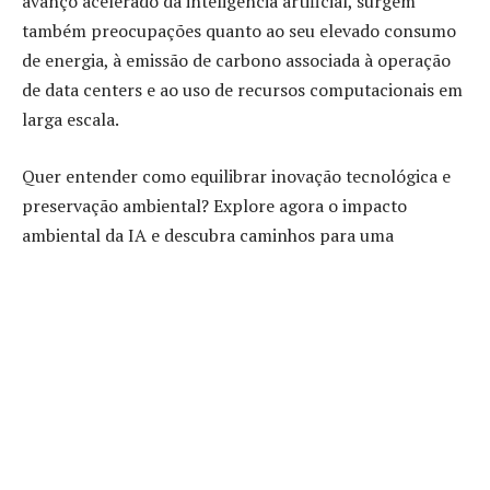
avanço acelerado da inteligência artificial, surgem
também preocupações quanto ao seu elevado consumo
de energia, à emissão de carbono associada à operação
de data centers e ao uso de recursos computacionais em
larga escala.
Quer entender como equilibrar inovação tecnológica e
preservação ambiental? Explore agora o impacto
ambiental da IA e descubra caminhos para uma
sustentabilidade digital mais consciente e eficiente!
Como o impacto ambiental da IA está
ligado ao consumo energético dos
data centers?
O impacto ambiental da IA está diretamente associado