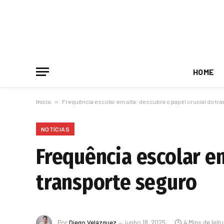
HOME
Início
»
Frequência escolar em alta: descubra o papel crucial do tr
NOTÍCIAS
Frequência escolar em
transporte seguro
Por
Diego Velázquez
junho 18, 2025
4 Mins de leit