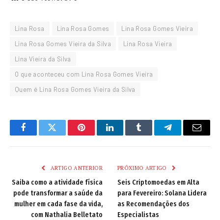
Lina Rosa
Lina Rosa Gomes
Lina Rosa Gomes Vieira
Lina Rosa Gomes Vieira da Silva
Lina Rosa Vieira
Lina Vieira da Silva
O que aconteceu com Lina Rosa Gomes Vieira
Quem é Lina Rosa Gomes Vieira da Silva
Facebook
Twitter
Pinterest
LinkedIn
Tumblr
Telegram
Email
ARTIGO ANTERIOR
PRÓXIMO ARTIGO
Saiba como a atividade física
Seis Criptomoedas em Alta
pode transformar a saúde da
para Fevereiro: Solana Lidera
mulher em cada fase da vida,
as Recomendações dos
com Nathalia Belletato
Especialistas