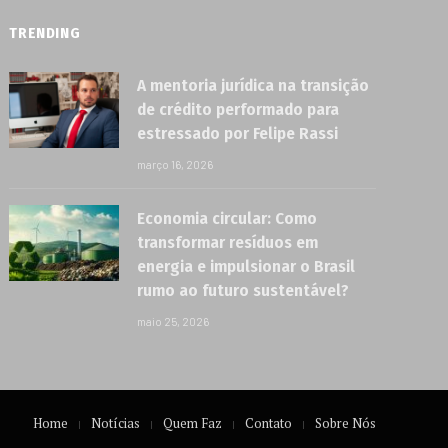
TRENDING
A mentoria jurídica na transição
de crédito performado para
estressado por Felipe Rassi
março 16, 2026
Economia circular: Como
transformar resíduos em
energia e impulsionar o Brasil
rumo ao futuro sustentável?
maio 25, 2026
Home
Notícias
Quem Faz
Contato
Sobre Nós