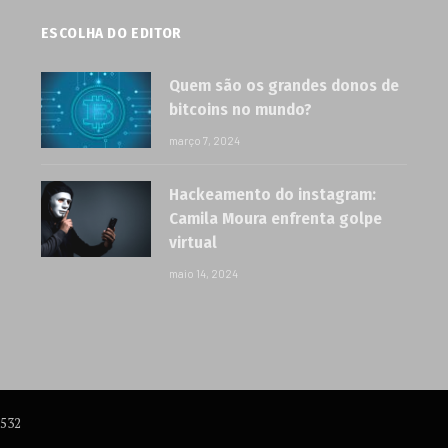
ESCOLHA DO EDITOR
Quem são os grandes donos de
bitcoins no mundo?
março 7, 2024
Hackeamento do instagram:
Camila Moura enfrenta golpe
virtual
maio 14, 2024
6532