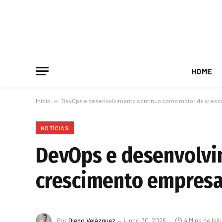
HOME
Início
»
DevOps e desenvolvimento contínuo como motor de cresc
NOTÍCIAS
DevOps e desenvolvi
crescimento empresa
Por
Diego Velázquez
junho 30, 2026
4 Mins de leit