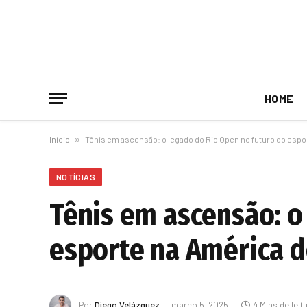
HOME
Início
»
Tênis em ascensão: o legado do Rio Open no futuro do espo
NOTÍCIAS
Tênis em ascensão: o
esporte na América d
Por
Diego Velázquez
março 5, 2025
4 Mins de leit