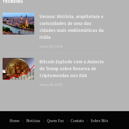
TRENDING
Verona: História, arquitetura e
curiosidades de uma das
cidades mais emblemáticas da
Itália
março 20, 2026
Bitcoin Explode com a Anúncio
de Trump sobre Reserva de
Criptomoedas nos EUA
março 26, 2025
Home
Notícias
Quem Faz
Contato
Sobre Nós