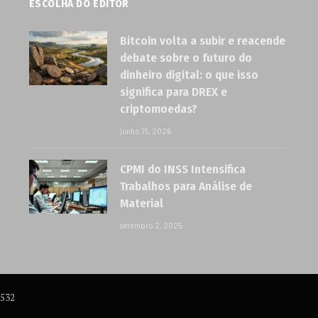
ESCOLHA DO EDITOR
Bitcoin volta a subir e reacende
debate sobre o futuro do
dinheiro digital: o que isso
significa para DREX e
criptomoedas?
junho 15, 2026
CPMI do INSS Intensifica
Trabalhos para Análise de
Material
setembro 2, 2025
6532