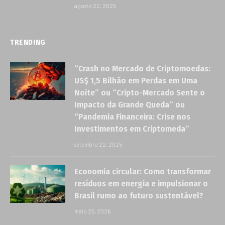
agosto 22, 2025
TRENDING
“Crash no Mercado de Criptomoedas:
US$ 1,5 Bilhão em Perdas em Uma
Noite” ou “Cripto-Mercado Sente o
Impacto da Grande Queda” ou
“Pandemia Financeira: Crise nos
Investimentos em Criptomeda”
setembro 22, 2025
Economia circular: Como transformar
resíduos em energia e impulsionar o
Brasil rumo ao futuro sustentável?
maio 25, 2026