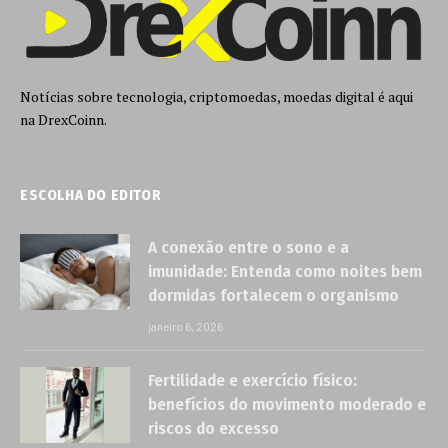
Notícias sobre tecnologia, criptomoedas, moedas digital é aqui
na DrexCoinn.
ESCOLHA DO EDITOR
A conexão entre o sono e a
imunidade: Entenda como noites bem
dormidas fortalecem o organismo
janeiro 6, 2026
Fertilidade e exercício físico:
benefícios do movimento moderado e
riscos do excesso