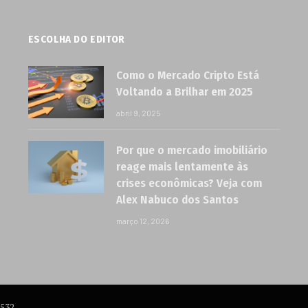
ESCOLHA DO EDITOR
Como o Mercado Cripto Está
Voltando a Brilhar em 2025
abril 9, 2025
Por que o mercado imobiliário
reage mais lentamente às
crises econômicas? Veja com
Alex Nabuco dos Santos
março 12, 2026
6532