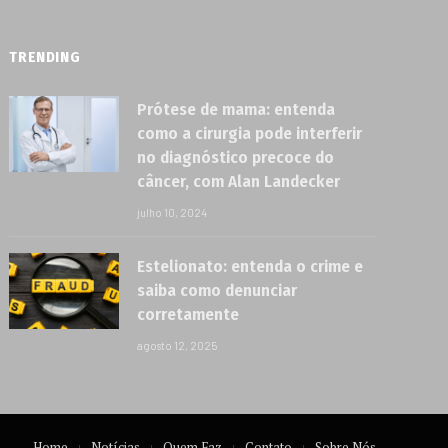
TRENDING
Prótese de mama: entenda
como a cirurgia pode interferir
no diagnóstico precoce do
câncer, com Alan Landecker
julho 10, 2024
Estelionato: entenda o crime e
saiba como denunciar
corretamente
agosto 12, 2025
Home
Notícias
Quem Faz
Contato
Sobre Nós