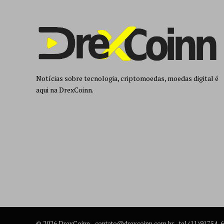
Notícias sobre tecnologia, criptomoedas, moedas digital é
aqui na DrexCoinn.
© 2026 DrexCoinn -
contato@drexcoinn.com.br
- tel.(11)91754-