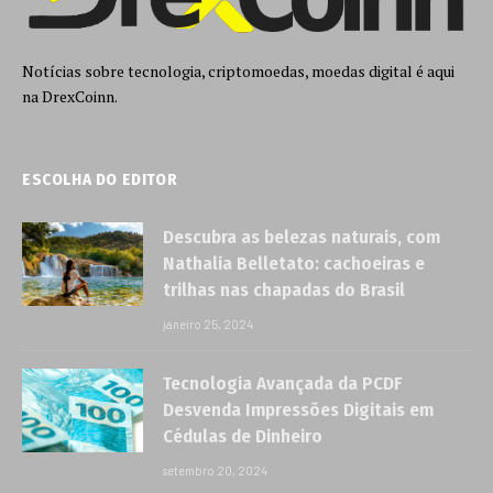
Notícias sobre tecnologia, criptomoedas, moedas digital é aqui
na DrexCoinn.
ESCOLHA DO EDITOR
Descubra as belezas naturais, com
Nathalia Belletato: cachoeiras e
trilhas nas chapadas do Brasil
janeiro 25, 2024
Tecnologia Avançada da PCDF
Desvenda Impressões Digitais em
Cédulas de Dinheiro
setembro 20, 2024