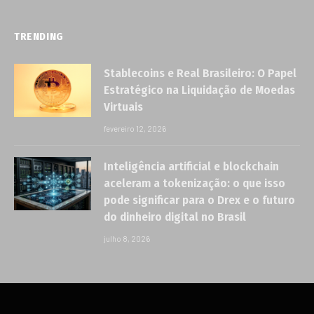
TRENDING
Stablecoins e Real Brasileiro: O Papel
Estratégico na Liquidação de Moedas
Virtuais
fevereiro 12, 2026
Inteligência artificial e blockchain
aceleram a tokenização: o que isso
pode significar para o Drex e o futuro
do dinheiro digital no Brasil
julho 8, 2026