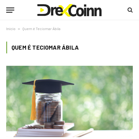
Início
»
Quem é Teciomar Ábila
QUEM É TECIOMAR ÁBILA