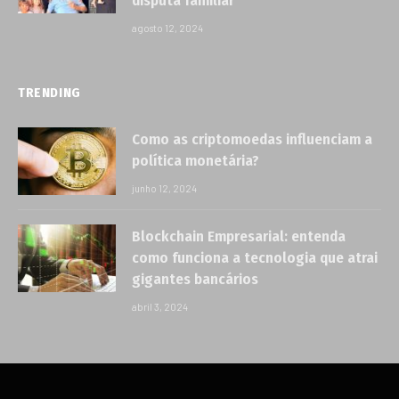
disputa familiar
agosto 12, 2024
TRENDING
Como as criptomoedas influenciam a
política monetária?
junho 12, 2024
Blockchain Empresarial: entenda
como funciona a tecnologia que atrai
gigantes bancários
abril 3, 2024