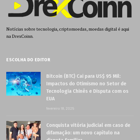
Notícias sobre tecnologia, criptomoedas, moedas digital é aqui
na DrexCoinn.
ESCOLHA DO EDITOR
Bitcoin (BTC) Cai para US$ 95 Mil:
Impactos do Otimismo no Setor de
Tecnologia Chinês e Disputa com os
EUA
fevereiro 18, 2025
Conquista vitória judicial em caso de
difamação: um novo capítulo na