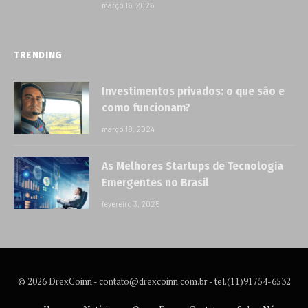
março 16, 2026
TRENDING
Investimentos privados: o que são e
como funcionam?
março 18, 2024
As Melhores Startups de Tecnologia
Emergentes no Brasil
fevereiro 3, 2025
© 2026 DrexCoinn -
contato@drexcoinn.com.br
- tel.(11)91754-6532