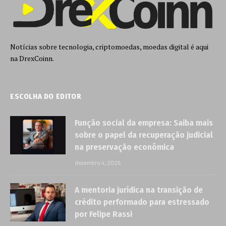
Notícias sobre tecnologia, criptomoedas, moedas digital é aqui
na DrexCoinn.
ESCOLHA DO EDITOR
Função social da empresa: Saiba mais
sobre o papel da recuperação judicial
na preservação econômica
dezembro 4, 2025
A mentoria jurídica na transição de
crédito performado para estressado
por Felipe Rassi