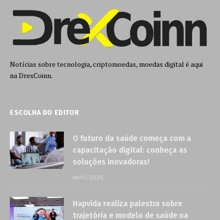
Notícias sobre tecnologia, criptomoedas, moedas digital é aqui
na DrexCoinn.
ESCOLHA DO EDITOR
O futuro da saúde começa com a
capacitação digital: conheça as
soluções inovadoras!
abril 1, 2025
Hapvida realiza palestra sobre
trajetória e modelo de saúde na