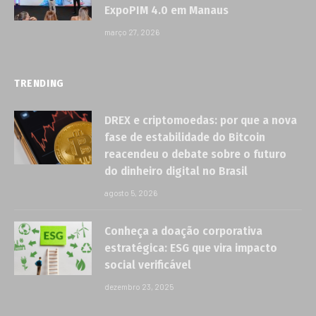
ExpoPIM 4.0 em Manaus
março 27, 2026
TRENDING
DREX e criptomoedas: por que a nova
fase de estabilidade do Bitcoin
reacendeu o debate sobre o futuro
do dinheiro digital no Brasil
agosto 5, 2026
Conheça a doação corporativa
estratégica: ESG que vira impacto
social verificável
dezembro 23, 2025