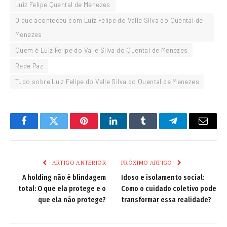
Luiz Felipe Quental de Menezes
O que aconteceu com Luiz Felipe do Valle Silva do Quental de
Menezes
Quem é Luiz Felipe do Valle Silva do Quental de Menezes
Rede Paz
Tudo sobre Luiz Felipe do Valle Silva do Quental de Menezes
Facebook
Twitter
Pinterest
LinkedIn
Tumblr
Telegram
Email
ARTIGO ANTERIOR
PRÓXIMO ARTIGO
A holding não é blindagem
Idoso e isolamento social:
total: O que ela protege e o
Como o cuidado coletivo pode
que ela não protege?
transformar essa realidade?