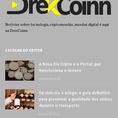
Notícias sobre tecnologia, criptomoedas, moedas digital é aqui
na DrexCoinn.
ESCOLHA DO EDITOR
A Nova Era Cripto e o Portal que
Revoluciona o Acesso
outubro 6, 2025
Da vinícola à adega: o guia definitivo
para preservar a qualidade dos vinhos
durante o transporte
agosto 16, 2024