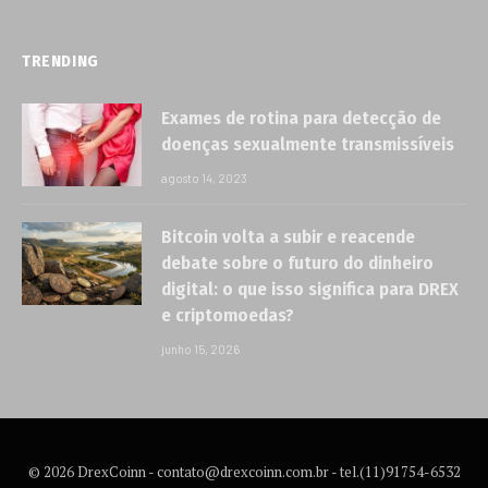
TRENDING
Exames de rotina para detecção de
doenças sexualmente transmissíveis
agosto 14, 2023
Bitcoin volta a subir e reacende
debate sobre o futuro do dinheiro
digital: o que isso significa para DREX
e criptomoedas?
junho 15, 2026
© 2026 DrexCoinn -
contato@drexcoinn.com.br
- tel.(11)91754-6532