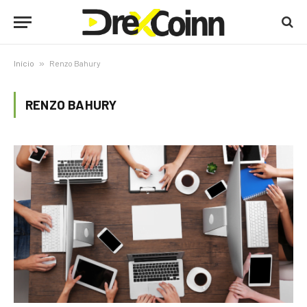
Início
»
Renzo Bahury
RENZO BAHURY