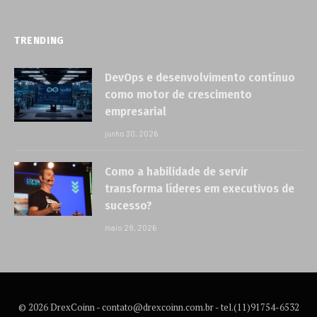
TRENDING
DevOps e desenvolvimento contínuo
como motor de crescimento
empresarial
junho 30, 2026
Como a habilidade de servir
transforma líderes em executivos de
sucesso?
maio 28, 2026
© 2026 DrexCoinn -
contato@drexcoinn.com.br
- tel.(11)91754-6532