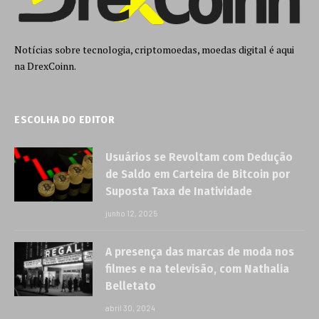
Notícias sobre tecnologia, criptomoedas, moedas digital é aqui
na DrexCoinn.
ESCOLHA DO EDITOR
Usuários se Revoltam com Dedução
de Saldo em Carteira de Bitcoin por
Suposta Taxa de Inatividade
junho 12, 2025
A presença das marcas de moda nos
filmes e na televisão, com Nathalia
Belletato
abril 30, 2024