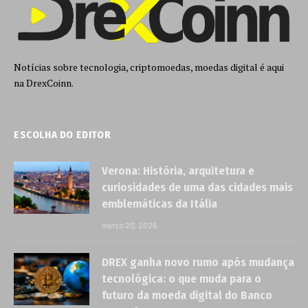
Notícias sobre tecnologia, criptomoedas, moedas digital é aqui
na DrexCoinn.
ESCOLHA DO EDITOR
Verona: História, arquitetura e
curiosidades de uma das cidades mais
emblemáticas da Itália
março 20, 2026
DREX ganha novo rumo após mudança
tecnológica: o que muda para o
futuro da moeda digital do Banco