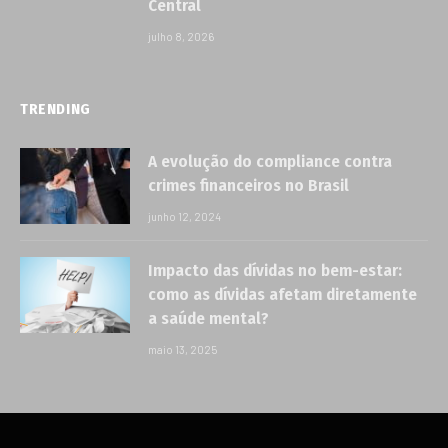
Central
julho 8, 2026
TRENDING
A evolução do compliance contra
crimes financeiros no Brasil
junho 12, 2024
Impacto das dívidas no bem-estar:
como as dívidas afetam diretamente
a saúde mental?
maio 13, 2025