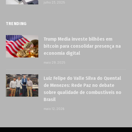
julho 23, 2025
TRENDING
Trump Media investe bilhões em
bitcoin para consolidar presença na
economia digital
maio 29, 2025
Luiz Felipe do Valle Silva do Quental
de Menezes: Rede Paz no debate
sobre qualidade de combustíveis no
Brasil
maio 12, 2026