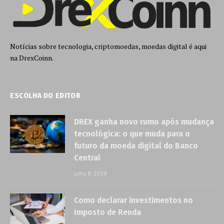
Notícias sobre tecnologia, criptomoedas, moedas digital é aqui
na DrexCoinn.
ESCOLHA DO EDITOR
DREX ganha novo rumo após mudança
tecnológica: o que muda para o
futuro da moeda digital do Banco
Central
julho 8, 2026
Como declarar investimentos no
Imposto de Renda