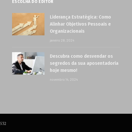
ESCOLHA DO EDITOR
Liderança Estratégica: Como
Alinhar Objetivos Pessoais e
Organizacionais
janeiro 28, 2024
Descubra como desvendar os
segredos da sua aposentadoria
hoje mesmo!
novembro 14, 2024
6532