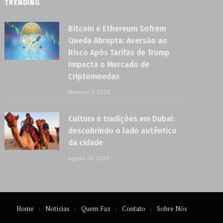
TRENDING
Bitcoin e Ethereum Sofrem
Queda Abrupta: Aversão ao
Risco Após Tarifas de Trump
Impacta o Mercado de
Criptomoedas
fevereiro 3, 2025
Cultura e tradições em Dubai:
descobrindo o lado autêntico
da cidade
agosto 24, 2023
Home
Notícias
Quem Faz
Contato
Sobre Nós