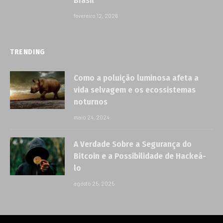
Brasil
fevereiro 12, 2026
TRENDING
Como a poluição luminosa afeta a
vida selvagem e os ecossistemas
noturnos
maio 24, 2024
A Verdade Sobre a Segurança do
Bitcoin e a Possibilidade de Hackeá-
lo
agosto 25, 2025