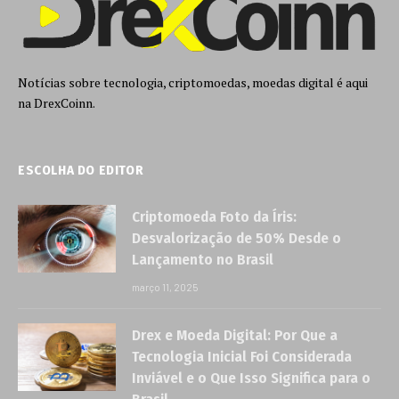
Notícias sobre tecnologia, criptomoedas, moedas digital é aqui
na DrexCoinn.
ESCOLHA DO EDITOR
Criptomoeda Foto da Íris:
Desvalorização de 50% Desde o
Lançamento no Brasil
março 11, 2025
Drex e Moeda Digital: Por Que a
Tecnologia Inicial Foi Considerada
Inviável e o Que Isso Significa para o