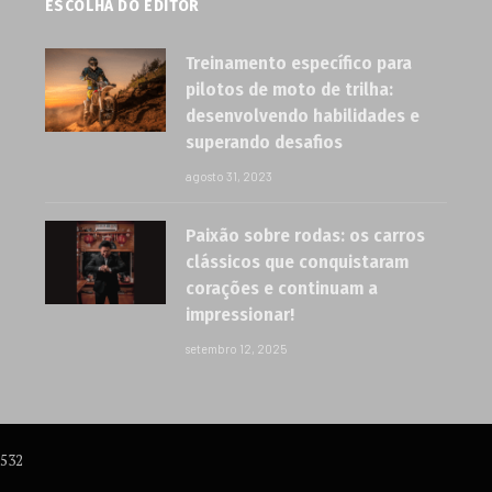
ESCOLHA DO EDITOR
Treinamento específico para
pilotos de moto de trilha:
desenvolvendo habilidades e
superando desafios
agosto 31, 2023
Paixão sobre rodas: os carros
clássicos que conquistaram
corações e continuam a
impressionar!
setembro 12, 2025
6532