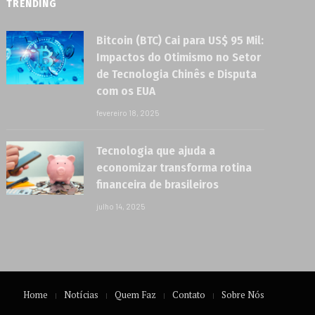
TRENDING
Bitcoin (BTC) Cai para US$ 95 Mil:
Impactos do Otimismo no Setor
de Tecnologia Chinês e Disputa
com os EUA
fevereiro 18, 2025
Tecnologia que ajuda a
economizar transforma rotina
financeira de brasileiros
julho 14, 2025
Home
Notícias
Quem Faz
Contato
Sobre Nós