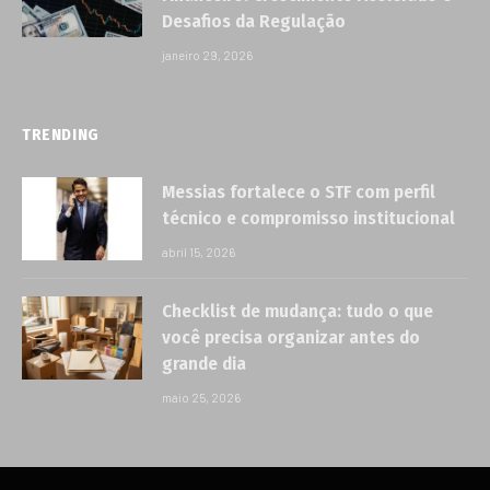
Desafios da Regulação
janeiro 29, 2026
TRENDING
Messias fortalece o STF com perfil
técnico e compromisso institucional
abril 15, 2026
Checklist de mudança: tudo o que
você precisa organizar antes do
grande dia
maio 25, 2026