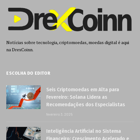
Notícias sobre tecnologia, criptomoedas, moedas digital é aqui
na DrexCoinn.
ESCOLHA DO EDITOR
Seis Criptomoedas em Alta para
Fevereiro: Solana Lidera as
Recomendações dos Especialistas
fevereiro 3, 2025
Inteligência Artificial no Sistema
Financeiro: Crescimento Acelerado e