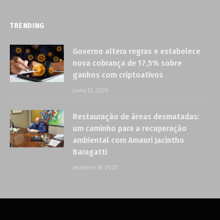
TRENDING
Governo altera regras e estabelece
nova cobrança de 17,5% sobre
ganhos com criptoativos
junho 12, 2025
Restauração de áreas desmatadas:
um caminho para a recuperação
ambiental com Amauri Jacintho
Baragatti
setembro 18, 2023