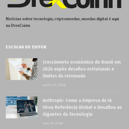
Notícias sobre tecnologia, criptomoedas, moedas digital é aqui
na DrexCoinn.
ESCOLHA DO EDITOR
Crescimento económico do Brasil em
2026 expõe desafios estruturais e
limites da retomada
janeiro 13, 2026
Anthropic: Como a Empresa de IA
Virou Referência Global e Desafiou as
Gigantes da Tecnologia
maio 18, 2026