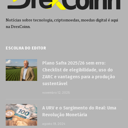
Notícias sobre tecnologia, criptomoedas, moedas digital é aqui
na DrexCoinn.
ESCOLHA DO EDITOR
Plano Safra 2025/26 sem erro:
Checklist de elegibilidade, uso do
ZARC e vantagens para a produção
sustentável
novembro 12, 2025
A URV e o Surgimento do Real: Uma
Revolução Monetária
agosto 19, 2024