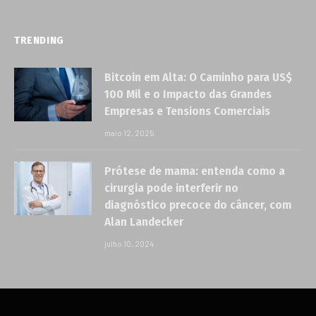
TRENDING
Bitcoin em Alta: O Caminho para US$
100 Mil e o Impacto das Grandes
Empresas e Tensions Comerciais
maio 12, 2025
Prótese de mama: entenda como a
cirurgia pode interferir no
diagnóstico precoce do câncer, com
Alan Landecker
julho 10, 2024