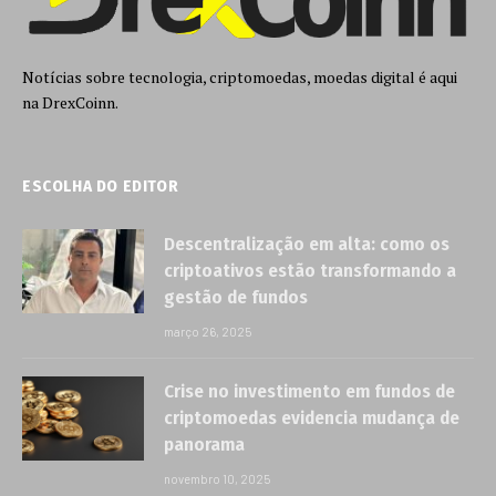
Notícias sobre tecnologia, criptomoedas, moedas digital é aqui
na DrexCoinn.
ESCOLHA DO EDITOR
Descentralização em alta: como os
criptoativos estão transformando a
gestão de fundos
março 26, 2025
Crise no investimento em fundos de
criptomoedas evidencia mudança de
panorama
novembro 10, 2025