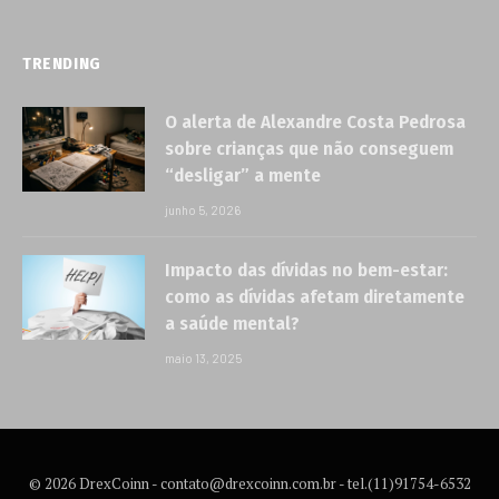
TRENDING
O alerta de Alexandre Costa Pedrosa
sobre crianças que não conseguem
“desligar” a mente
junho 5, 2026
Impacto das dívidas no bem-estar:
como as dívidas afetam diretamente
a saúde mental?
maio 13, 2025
© 2026 DrexCoinn -
contato@drexcoinn.com.br
- tel.(11)91754-6532