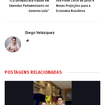
“TCU Desmascara Fraude em
Fed Prevê Corte de Juros e
Emendas Parlamentares no
Novas Projeções para a
Governo Lula”
Economia Brasileira
Diego Velázquez
Website
POSTAGENS RELACIONADAS