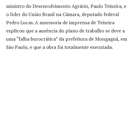
ministro do Desenvolvimento Agrário, Paulo Teixeira, e
o líder do União Brasil na Câmara, deputado federal
Pedro Lucas. A assessoria de imprensa de Teixeira
explicou que a ausência do plano de trabalho se deve a
uma “falha burocrática” da prefeitura de Mongaguá, em
São Paulo, e que a obra foi totalmente executada.
No entanto, o TCU não aceitou essa justificativa e
considera que a falta de apresentação do plano de
trabalho é um vício grave. O tribunal argumenta que a
ausência do documento torna impossível verificar se as
obras foram realizadas dentro dos prazos estabelecidos
e se os recursos públicos foram utilizados corretamente.
O relatório também menciona o nome do ex-presidente
da Câmara, Arthur Lira (PP-AL), como um dos
parlamentares envolvidos em irregularidades. Segundo o