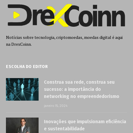
Notícias sobre tecnologia, criptomoedas, moedas digital é aqui
na DrexCoinn.
ESCOLHA DO EDITOR
Construa sua rede, construa seu
sucesso: a importância do
networking no empreendedorismo
janeiro 15, 2024
Inovações que impulsionam eficiência
e sustentabilidade