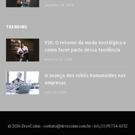
dezembro 19, 2024
TRENDING
Y2K: O retorno da moda nostálgica e
como fazer parte dessa tendência
fevereiro 20, 2025
O avanço dos robôs humanoides nas
empresas
julho 24, 2026
© 2026 DrexCoinn -
contato@drexcoinn.com.br
- tel.(11)91754-6532