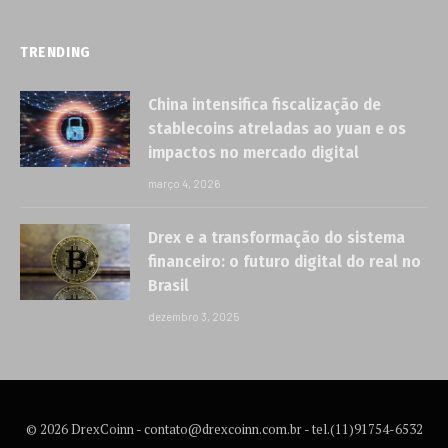
TRENDING
China intensifica fiscalização de
stablecoins atreladas ao yuan e os
impactos no mercado digital
março 4, 2026
Drex e a transformação do sistema
financeiro: o futuro digital do real no
Brasil
dezembro 3, 2025
© 2026 DrexCoinn -
contato@drexcoinn.com.br
- tel.(11)91754-6532