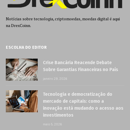
Notícias sobre tecnologia, criptomoedas, moedas digital é aqui
na DrexCoinn.
ESCOLHA DO EDITOR
Crise Bancária Reacende Debate
Sobre Garantias Financeiras no País
janeiro 29, 2026
Tecnologia e democratização do
mercado de capitais: como a
inovação está mudando o acesso aos
investimentos
maio 5, 2026