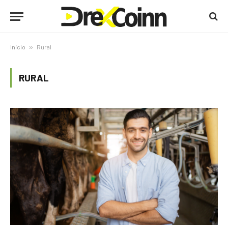
Início
»
Rural
RURAL