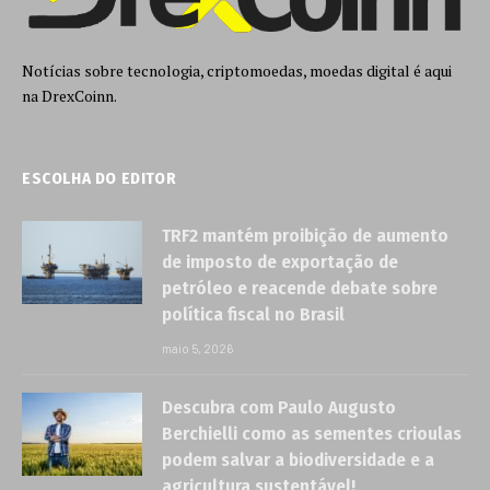
Notícias sobre tecnologia, criptomoedas, moedas digital é aqui
na DrexCoinn.
ESCOLHA DO EDITOR
TRF2 mantém proibição de aumento
de imposto de exportação de
petróleo e reacende debate sobre
política fiscal no Brasil
maio 5, 2026
Descubra com Paulo Augusto
Berchielli como as sementes crioulas
podem salvar a biodiversidade e a
agricultura sustentável!