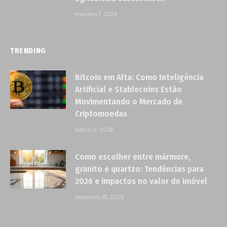
fevereiro 7, 2025
TRENDING
Bitcoin em Alta: Como Inteligência
Artificial e Stablecoins Estão
Movimentando o Mercado de
Criptomoedas
março 17, 2026
Como escolher entre mármore,
granito e quartzo: Tendências para
2026 e impactos no valor do imóvel
dezembro 10, 2025