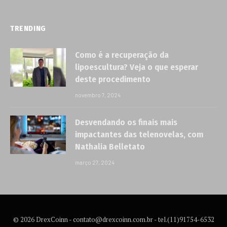
TRENDING
Como é a recuperação da
lipoescultura? Veja o que esperar
deste procedimento
novembro 7, 2024
Desvendando os finais mais
impactantes das telenovelas, com
Nathalia Belletato
março 27, 2024
© 2026 DrexCoinn -
contato@drexcoinn.com.br
- tel.(11)91754-6532