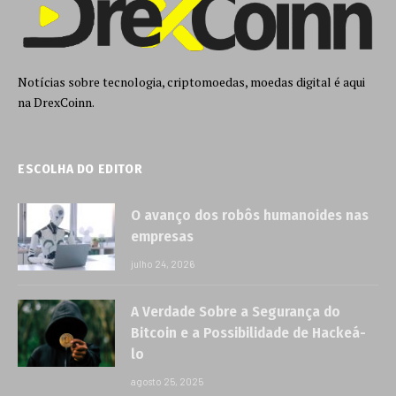
Notícias sobre tecnologia, criptomoedas, moedas digital é aqui
na DrexCoinn.
ESCOLHA DO EDITOR
O avanço dos robôs humanoides nas
empresas
julho 24, 2026
A Verdade Sobre a Segurança do
Bitcoin e a Possibilidade de Hackeá-
lo
agosto 25, 2025