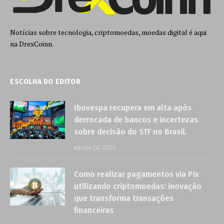
Notícias sobre tecnologia, criptomoedas, moedas digital é aqui
na DrexCoinn.
ESCOLHA DO EDITOR
Ibovespa recupera em alta após
derrocada de bancos e incertezas
sobre decisão do STF no Brasil.
agosto 20, 2025
Como realizar pagamentos via Pix
utilizando criptomoedas: inovação
que transforma transações
financeiras