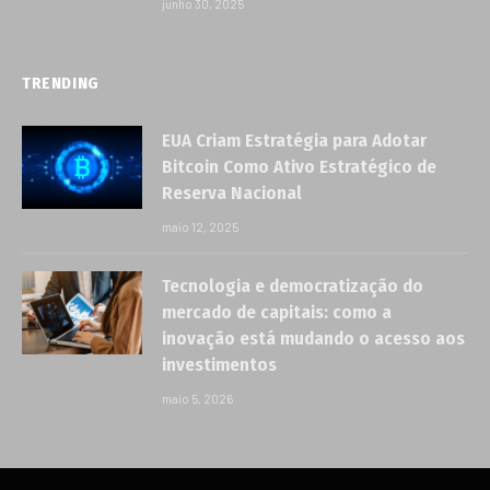
junho 30, 2025
TRENDING
EUA Criam Estratégia para Adotar
Bitcoin Como Ativo Estratégico de
Reserva Nacional
maio 12, 2025
Tecnologia e democratização do
mercado de capitais: como a
inovação está mudando o acesso aos
investimentos
maio 5, 2026