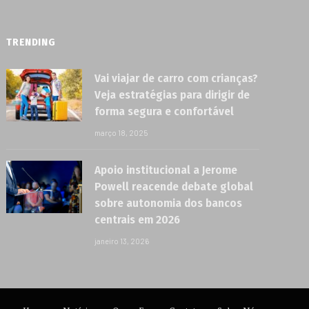
TRENDING
Vai viajar de carro com crianças?
Veja estratégias para dirigir de
forma segura e confortável
março 18, 2025
Apoio institucional a Jerome
Powell reacende debate global
sobre autonomia dos bancos
centrais em 2026
janeiro 13, 2026