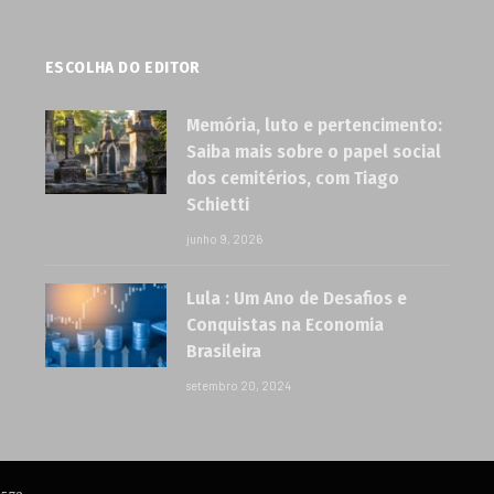
ESCOLHA DO EDITOR
Memória, luto e pertencimento:
Saiba mais sobre o papel social
dos cemitérios, com Tiago
Schietti
junho 9, 2026
Lula : Um Ano de Desafios e
Conquistas na Economia
Brasileira
setembro 20, 2024