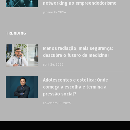
networking no empreendedorismo
janeiro 15, 2024
TRENDING
Menos radiação, mais segurança:
descubra o futuro da medicina!
abril 24, 2025
Adolescentes e estética: Onde
começa a escolha e termina a
pressão social?
novembro 18, 2025