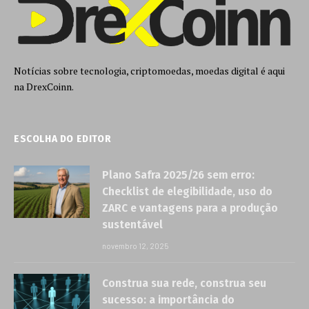
Notícias sobre tecnologia, criptomoedas, moedas digital é aqui
na DrexCoinn.
ESCOLHA DO EDITOR
Plano Safra 2025/26 sem erro:
Checklist de elegibilidade, uso do
ZARC e vantagens para a produção
sustentável
novembro 12, 2025
Construa sua rede, construa seu
sucesso: a importância do