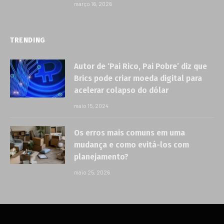
março 16, 2026
TRENDING
Autor de ‘Pai Rico, Pai Pobre’ diz que
Brics pode criar moeda digital para
acelerar colapso do dólar
maio 15, 2024
Os erros mais comuns em uma
mudança e como evitá-los com
planejamento?
maio 25, 2026