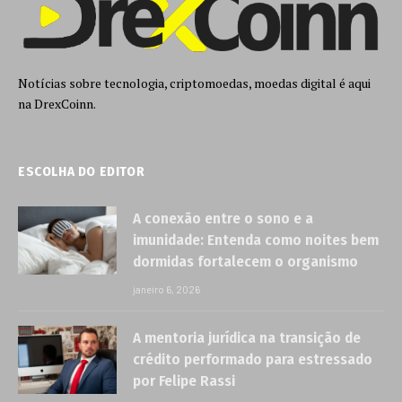
Notícias sobre tecnologia, criptomoedas, moedas digital é aqui
na DrexCoinn.
ESCOLHA DO EDITOR
A conexão entre o sono e a
imunidade: Entenda como noites bem
dormidas fortalecem o organismo
janeiro 6, 2026
A mentoria jurídica na transição de
crédito performado para estressado
por Felipe Rassi