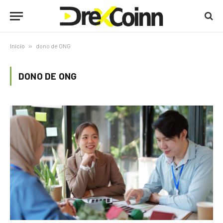
Início
»
dono de ONG
DONO DE ONG