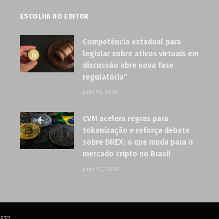
ESCOLHA DO EDITOR
Competência estadual para
legislar sobre ativos virtuais em
discussão abre nova fase
regulatória”
julho 24, 2025
CVM acelera regras para
tokenização e reforça debate
sobre DREX: o que muda para o
mercado cripto no Brasil
julho 20, 2026
6532