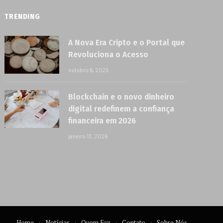
TRENDING
A Nova Era Cripto e o Portal que
Revoluciona o Acesso
outubro 6, 2025
Blockchain e o novo dinheiro
digital redefinem a confiança
financeira em 2026
janeiro 13, 2026
Home
Notícias
Quem Faz
Contato
Sobre Nós