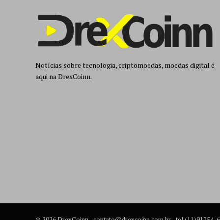
Notícias sobre tecnologia, criptomoedas, moedas digital é
aqui na DrexCoinn.
© 2026 DrexCoinn -
contato@drexcoinn.com.br
- tel.(11)91754-