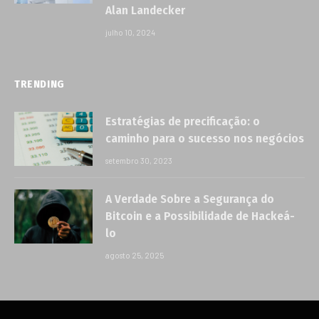
Alan Landecker
julho 10, 2024
TRENDING
Estratégias de precificação: o
caminho para o sucesso nos negócios
setembro 30, 2023
A Verdade Sobre a Segurança do
Bitcoin e a Possibilidade de Hackeá-
lo
agosto 25, 2025