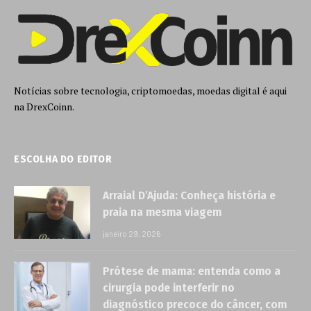
Notícias sobre tecnologia, criptomoedas, moedas digital é aqui
na DrexCoinn.
ESCOLHA DO EDITOR
Arraial D’Ajuda: Conheça história e
praia na mesma viagem
janeiro 29, 2026
Prótese de mama: entenda como a
cirurgia pode interferir no
diagnóstico precoce do câncer, com