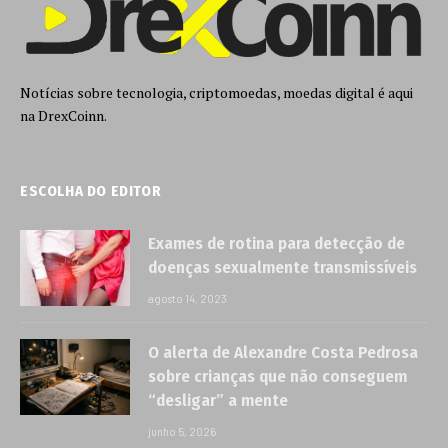
Notícias sobre tecnologia, criptomoedas, moedas digital é aqui
na DrexCoinn.
ESCOLHA DO EDITOR
Exames de rotina para detecção de
doenças sexualmente transmissíveis
agosto 14, 2023
O alerta de Alexandre Costa Pedrosa
sobre crianças que não conseguem
“desligar” a mente
junho 5, 2026