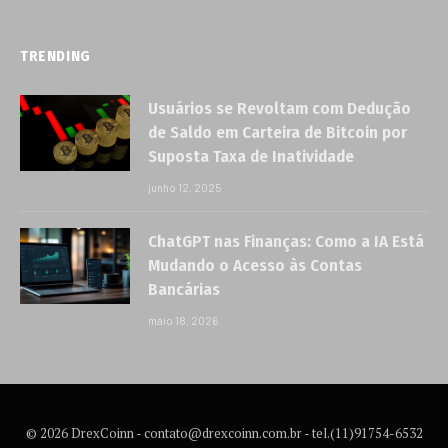
TRENDING
Usuários se Revoltam com Dedução
de Saldo em Carteira de Bitcoin por
Suposta Taxa de Inatividade
junho 12, 2025
ChatGPT nas Finanças: Como a IA Está
Mudando o Acesso às Contas
Bancárias
maio 18, 2026
© 2026 DrexCoinn -
contato@drexcoinn.com.br
- tel.(11)91754-6532