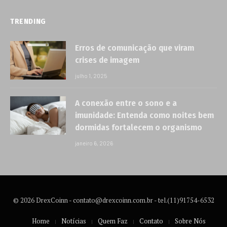
TRENDING
Erros de comunicação que viram
crises de imagem
julho 1, 2025
A conexão entre o sono e a
imunidade: Entenda como noites bem
dormidas fortalecem o organismo
janeiro 6, 2026
© 2026 DrexCoinn -
contato@drexcoinn.com.br
- tel.(11)91754-6532
Home
Notícias
Quem Faz
Contato
Sobre Nós