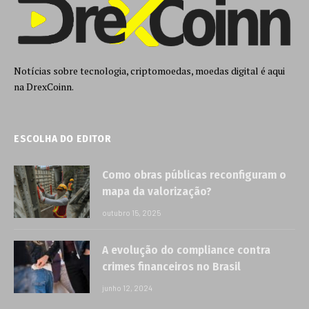
Notícias sobre tecnologia, criptomoedas, moedas digital é aqui
na DrexCoinn.
ESCOLHA DO EDITOR
Como obras públicas reconfiguram o
mapa da valorização?
outubro 15, 2025
A evolução do compliance contra
crimes financeiros no Brasil
junho 12, 2024