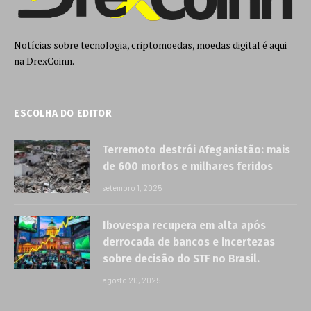
Notícias sobre tecnologia, criptomoedas, moedas digital é aqui
na DrexCoinn.
ESCOLHA DO EDITOR
Terremoto destrói Afeganistão: mais
de 600 mortos e milhares feridos
setembro 1, 2025
Ibovespa recupera em alta após
derrocada de bancos e incertezas
sobre decisão do STF no Brasil.
agosto 20, 2025