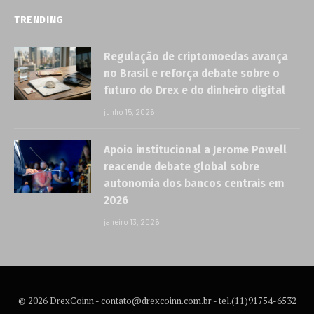
TRENDING
Regulação de criptomoedas avança
no Brasil e reforça debate sobre o
futuro do Drex e do dinheiro digital
junho 15, 2026
Apoio institucional a Jerome Powell
reacende debate global sobre
autonomia dos bancos centrais em
2026
janeiro 13, 2026
© 2026 DrexCoinn -
contato@drexcoinn.com.br
- tel.(11)91754-6532