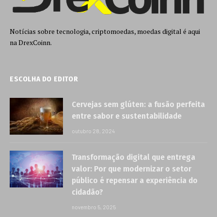
Notícias sobre tecnologia, criptomoedas, moedas digital é aqui
na DrexCoinn.
ESCOLHA DO EDITOR
Cervejas sem glúten: a fusão perfeita
entre sabor e sustentabilidade
outubro 28, 2024
Transformação digital que entrega
valor: Por que modernizar o setor
público é repensar a experiência do
cidadão?
novembro 5, 2025